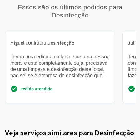
Esses são os últimos pedidos para
Desinfecção
Miguel
Desinfecção
Julia
contratou
Tenho uma edicula na lage, que uma pessoa
Tenh
mora, e esta completamente suja, precisava
contr
de uma limpeza e desinfecção deste local,
limpe
nao sei se é empresa de desinfecção que
fazer
faz gostaria de sabe...
paulo
Pedido atendido
Veja serviços similares para Desinfecção