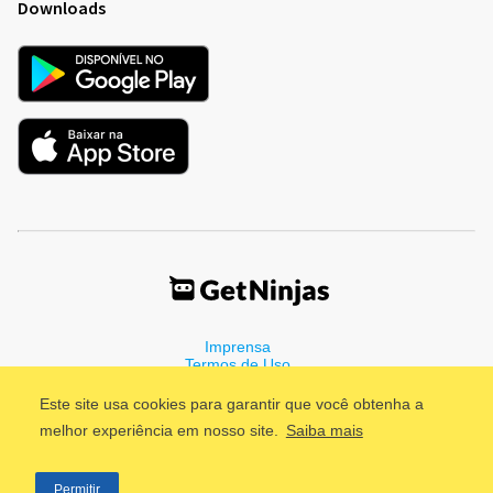
Downloads
Imprensa
Termos de Uso
Política de Privacidade
Este site usa cookies para garantir que você obtenha a
melhor experiência em nosso site.
Saiba mais
©2011 - 2026, GetNinjas LTDA. CNPJ 55.744.877/0001-89 - Rua
Permitir