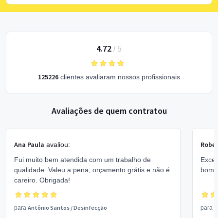
4.72
/
5
125226
clientes avaliaram nossos profissionais
Avaliações de quem contratou
Ana Paula
Rober
avaliou:
Fui muito bem atendida com um trabalho de
Excel
qualidade. Valeu a pena, orçamento grátis e não é
bom 
careiro. Obrigada!
Antônio Santos
/
Desinfecção
V
para
para