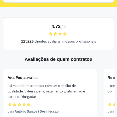
4.72
/
5
clientes avaliaram nossos profissionais
125226
Avaliações de quem contratou
avaliou:
Ana Paula
Rober
Fui muito bem atendida com um trabalho de
Excel
qualidade. Valeu a pena, orçamento grátis e não é
bom p
careiro. Obrigada!
para
para
Antônio Santos
/
Desinfecção
V