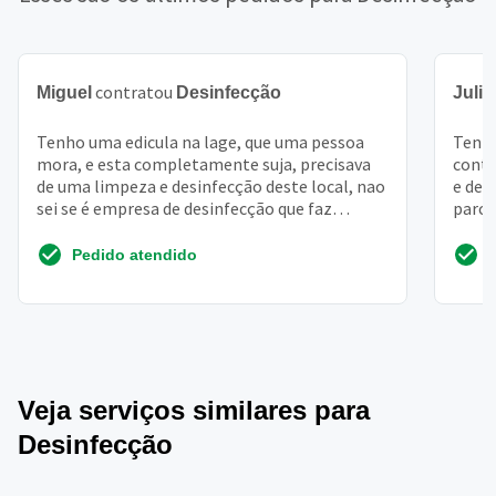
contratou
Miguel
Desinfecção
Julia
Tenho uma edicula na lage, que uma pessoa
Tenho
mora, e esta completamente suja, precisava
contr
de uma limpeza e desinfecção deste local, nao
e des
sei se é empresa de desinfecção que faz
parce
gostaria de sabe...
profi
Pedido atendido
Veja serviços similares para
Desinfecção