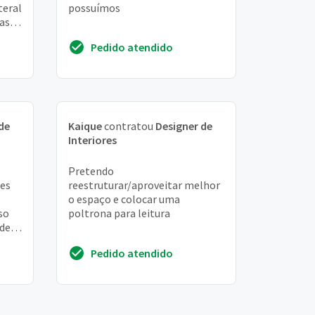
teral
possuímos
mas
com a
Pedido atendido
de
Kaique
contratou
Designer de
Interiores
o
Pretendo
res
reestruturar/aproveitar melhor
o espaço e colocar uma
so
poltrona para leitura
 de
io
Pedido atendido