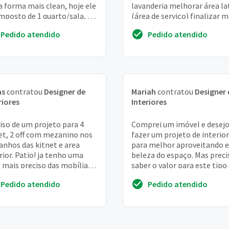
a forma mais clean, hoje ele
lavanderia melhorar área la
mposto de 1 quarto/sala, 1
(área de serviço) finalizar 
eiro, 1 cozinha e 1
acredito que deva integrar 
Pedido atendido
Pedido atendido
nderia
par...
as
contratou
Designer de
Mariah
contratou
Designer 
riores
Interiores
iso de um projeto para 4
Comprei um imóvel e desej
et, 2 off com mezanino nos
fazer um projeto de interio
nhos das kitnet e area
para melhor aproveitando e
rior. Patio! ja tenho uma
beleza do espaço. Mas preci
a mais preciso das mobílias
saber o valor para este tipo
móvel desenhada
projeto e o tempo necessár
Pedido atendido
Pedido atendido