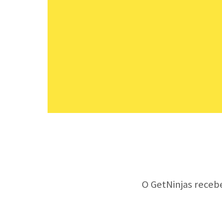
O GetNinjas receb