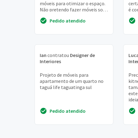
móveis para otimizar o espaço.
cert
Não pretendo fazer móveis sob
é co
medida
banh
Pedido atendido
lava
Ian
contratou
Designer de
Luc
Interiores
Inte
Projeto de móveis para
Prec
apartamento de um quarto no
kitn
taguá life taguatinga sul
tama
exte
idei
do i
Pedido atendido