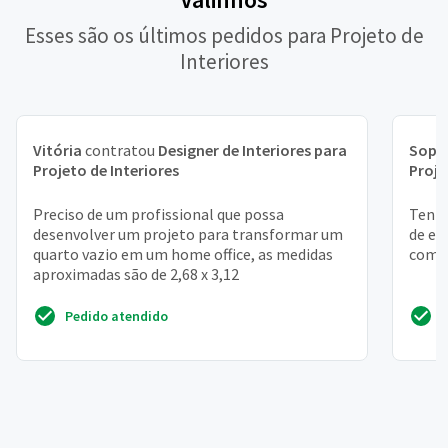
Esses são os últimos pedidos para Projeto de
Interiores
Vitória
contratou
Designer de Interiores para
Soph
Projeto de Interiores
Proje
Preciso de um profissional que possa
Tenho
desenvolver um projeto para transformar um
de es
quarto vazio em um home office, as medidas
com a
aproximadas são de 2,68 x 3,12
Pedido atendido