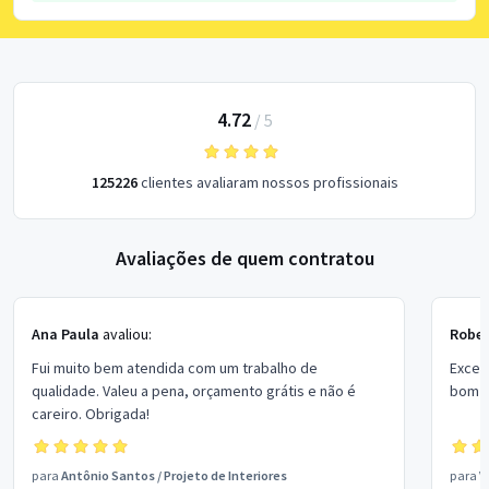
4.72
/
5
125226
clientes avaliaram nossos profissionais
Avaliações de quem contratou
Ana Paula
avaliou:
Rober
Fui muito bem atendida com um trabalho de
Excel
qualidade. Valeu a pena, orçamento grátis e não é
bom p
careiro. Obrigada!
para
Antônio Santos
/
Projeto de Interiores
para
V