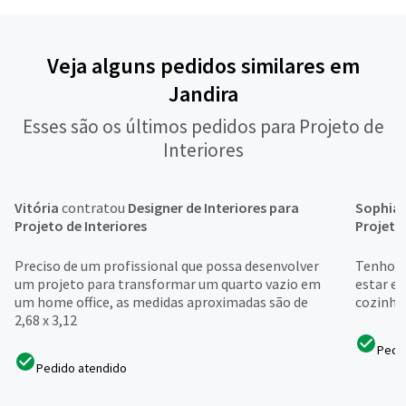
Veja alguns pedidos similares em
Jandira
Esses são os últimos pedidos para Projeto de
Interiores
Vitória
contratou
Designer de Interiores para
Sophia
Projeto de Interiores
Projeto
Preciso de um profissional que possa desenvolver
Tenho um
um projeto para transformar um quarto vazio em
estar e 
um home office, as medidas aproximadas são de
cozinha
2,68 x 3,12
Pedi
Pedido atendido