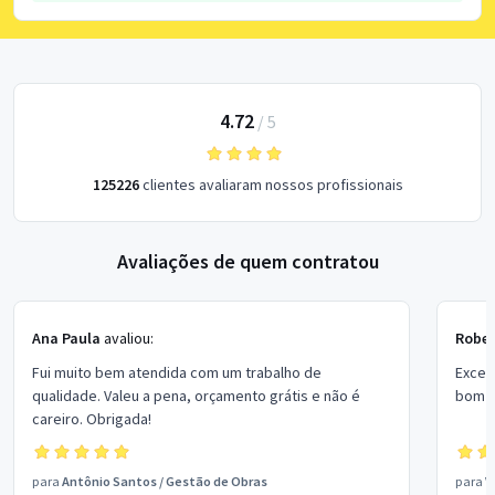
4.72
/
5
125226
clientes avaliaram nossos profissionais
Avaliações de quem contratou
Ana Paula
avaliou:
Rober
Fui muito bem atendida com um trabalho de
Excel
qualidade. Valeu a pena, orçamento grátis e não é
bom p
careiro. Obrigada!
para
Antônio Santos
/
Gestão de Obras
para
V