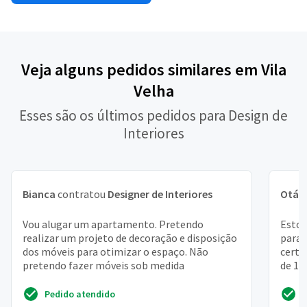
Veja alguns pedidos similares em Vila
Velha
Esses são os últimos pedidos para Design de
Interiores
Bianca
contratou
Designer de Interiores
Otáv
Vou alugar um apartamento. Pretendo
Estou
realizar um projeto de decoração e disposição
para 
dos móveis para otimizar o espaço. Não
certa
pretendo fazer móveis sob medida
de 1 
lavan
Pedido atendido