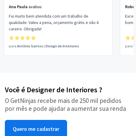
Ana Paula
avaliou:
Rober
Fui muito bem atendida com um trabalho de
Excel
qualidade. Valeu a pena, orçamento grátis e não é
bom p
careiro. Obrigada!
para
Antônio Santos
/
Design de Interiores
para
V
Você é Designer de Interiores ?
O GetNinjas recebe mais de 250 mil pedidos
por mês e pode ajudar a aumentar sua renda
Quero me cadastrar