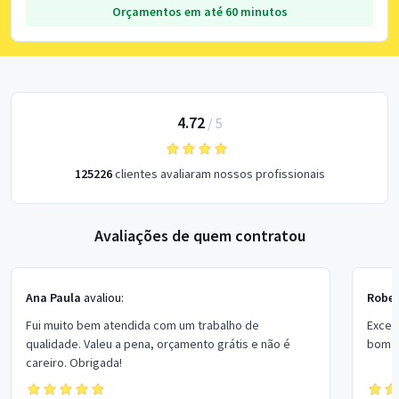
Orçamentos em até 60 minutos
4.72
/
5
125226
clientes avaliaram nossos profissionais
Avaliações de quem contratou
Ana Paula
avaliou:
Rober
Fui muito bem atendida com um trabalho de
Excel
qualidade. Valeu a pena, orçamento grátis e não é
bom p
careiro. Obrigada!