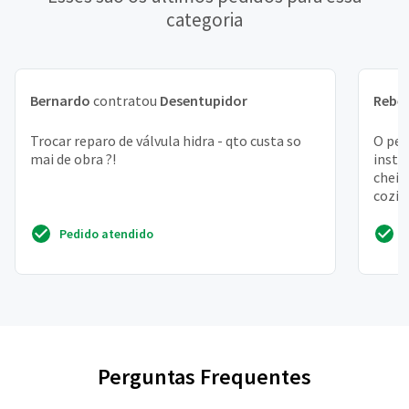
categoria
Bernardo
contratou
Desentupidor
Rebe
Trocar reparo de válvula hidra - qto custa so
O ped
mai de obra ?!
insta
cheir
cozin
respir
Pedido atendido
Perguntas Frequentes