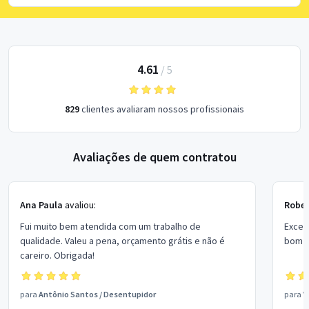
4.61
/
5
829
clientes avaliaram nossos profissionais
Avaliações de quem contratou
Ana Paula
avaliou:
Rober
Fui muito bem atendida com um trabalho de
Excel
qualidade. Valeu a pena, orçamento grátis e não é
bom p
careiro. Obrigada!
para
Antônio Santos
/
Desentupidor
para
V