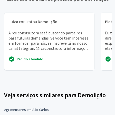
Luiza
contratou
Demolição
Pietr
A rce construtora está buscando parceiros
Eu te
para futuras demandas. Se você tem interesse
direi
em fornecer para nós, se inscreve lá no nosso
esque
canal telegran. @rceconstrutora informações
ela é
e oportuni...
precis
Pedido atendido
Veja serviços similares para Demolição
Agrimensores em São Carlos