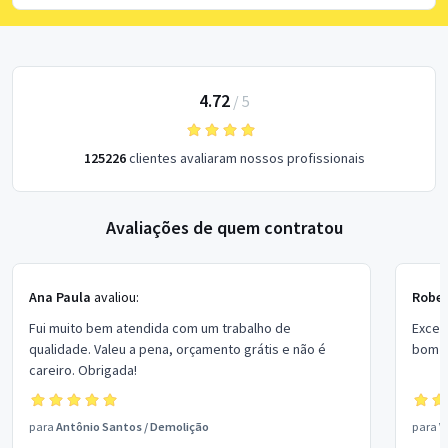
4.72
/
5
125226
clientes avaliaram nossos profissionais
Avaliações de quem contratou
Ana Paula
avaliou:
Rober
Fui muito bem atendida com um trabalho de
Excel
qualidade. Valeu a pena, orçamento grátis e não é
bom p
careiro. Obrigada!
para
Antônio Santos
/
Demolição
para
V