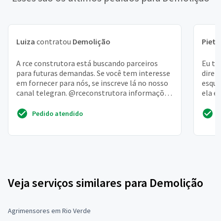
Luiza
contratou
Demolição
Pietr
A rce construtora está buscando parceiros
Eu te
para futuras demandas. Se você tem interesse
direi
em fornecer para nós, se inscreve lá no nosso
esque
canal telegran. @rceconstrutora informações
ela é
e oportuni...
precis
Pedido atendido
Veja serviços similares para Demolição
Agrimensores em Rio Verde