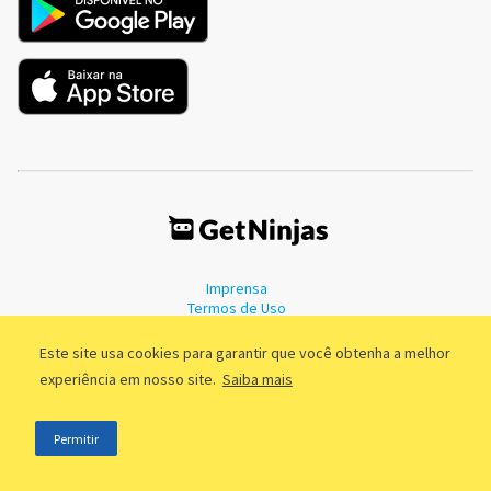
Imprensa
Termos de Uso
Política de Privacidade
Este site usa cookies para garantir que você obtenha a melhor
experiência em nosso site.
Saiba mais
©2011 - 2026, GetNinjas LTDA. CNPJ 55.744.877/0001-89 - Rua Dr.
Permitir
Fernandes Coelho, 85 - 3º andar - São Paulo/SP - Brasil
;