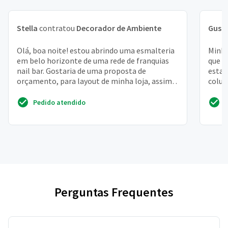
Stella
contratou
Decorador de Ambiente
Gust
Olá, boa noite! estou abrindo uma esmalteria
Minha
em belo horizonte de uma rede de franquias
que e
nail bar. Gostaria de uma proposta de
estar
orçamento, para layout de minha loja, assim
colun
como a decoração ...
e a sa
Pedido atendido
Perguntas Frequentes