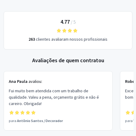
4.77
/
5
263
clientes avaliaram nossos profissionais
Avaliações de quem contratou
Ana Paula
avaliou:
Rober
Fui muito bem atendida com um trabalho de
Excel
qualidade. Valeu a pena, orçamento grátis e não é
bom p
careiro. Obrigada!
para
Antônio Santos
/
Decorador
para
V