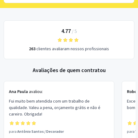
4.77
/
5
263
clientes avaliaram nossos profissionais
Avaliações de quem contratou
Ana Paula
avaliou:
Rober
Fui muito bem atendida com um trabalho de
Excel
qualidade. Valeu a pena, orçamento grátis e não é
bom p
careiro. Obrigada!
para
Antônio Santos
/
Decorador
para
V