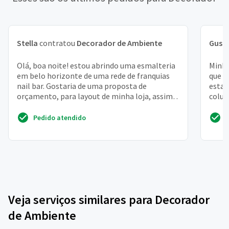
Stella
contratou
Decorador de Ambiente
Gust
Olá, boa noite! estou abrindo uma esmalteria
Minha
em belo horizonte de uma rede de franquias
que e
nail bar. Gostaria de uma proposta de
estar
orçamento, para layout de minha loja, assim
colun
como a decoração ...
e a sa
Pedido atendido
Veja serviços similares para Decorador
de Ambiente