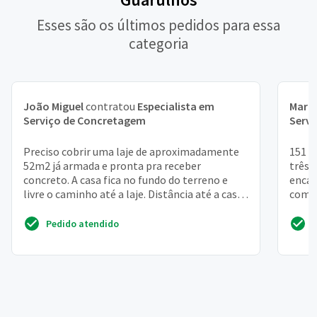
Esses são os últimos pedidos para essa
categoria
João Miguel
contratou
Especialista em
Mari
Serviço de Concretagem
Serv
Preciso cobrir uma laje de aproximadamente
151 m
52m2 já armada e pronta pra receber
três 
concreto. A casa fica no fundo do terreno e
enca
livre o caminho até a laje. Distância até a casa
compr
da rua 35 metros
Pedido atendido