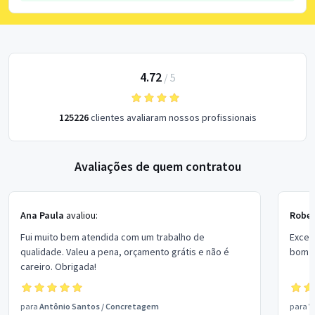
4.72
/
5
125226
clientes avaliaram nossos profissionais
Avaliações de quem contratou
Ana Paula
avaliou:
Rober
Fui muito bem atendida com um trabalho de
Excel
qualidade. Valeu a pena, orçamento grátis e não é
bom p
careiro. Obrigada!
para
Antônio Santos
/
Concretagem
para
V