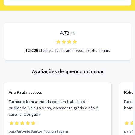
4.72
/
5
125226
clientes avaliaram nossos profissionais
Avaliações de quem contratou
Ana Paula
avaliou:
Rober
Fui muito bem atendida com um trabalho de
Excel
qualidade. Valeu a pena, orçamento grátis e não é
bom p
careiro. Obrigada!
para
Antônio Santos
/
Concretagem
para
V