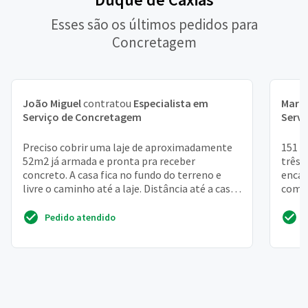
Esses são os últimos pedidos para
Concretagem
João Miguel
contratou
Especialista em
Mari
Serviço de Concretagem
Serv
Preciso cobrir uma laje de aproximadamente
151 m
52m2 já armada e pronta pra receber
três 
concreto. A casa fica no fundo do terreno e
enca
livre o caminho até a laje. Distância até a casa
compr
da rua 35 metros
Pedido atendido