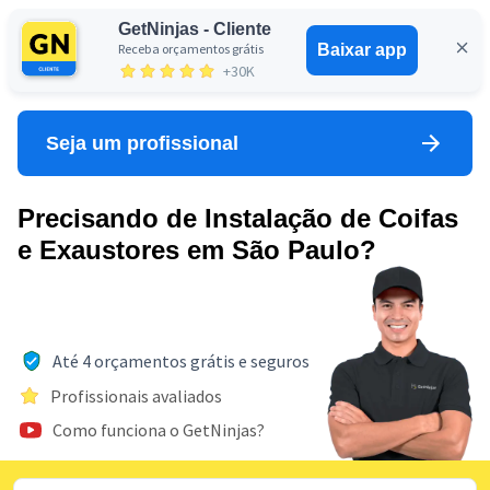
GetNinjas - Cliente
Receba orçamentos grátis
Baixar app
Entrar
+30K
Seja um profissional
Precisando de Instalação de Coifas
e Exaustores em São Paulo?
Até 4 orçamentos grátis e seguros
Profissionais avaliados
Como funciona o GetNinjas?