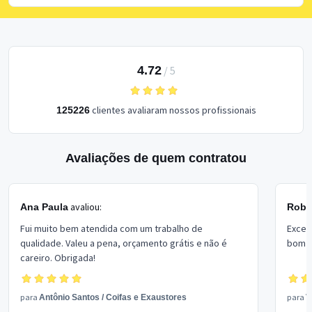
4.72
/
5
clientes avaliaram nossos profissionais
125226
Avaliações de quem contratou
avaliou:
Ana Paula
Rober
Fui muito bem atendida com um trabalho de
Excel
qualidade. Valeu a pena, orçamento grátis e não é
bom p
careiro. Obrigada!
para
para
Antônio Santos
/
Coifas e Exaustores
V