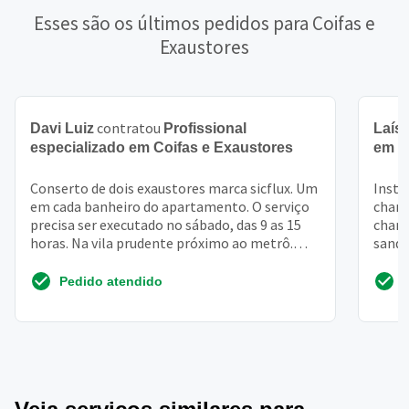
Esses são os últimos pedidos para Coifas e
Exaustores
contratou
Davi Luiz
Profissional
Laís
especializado em Coifas e Exaustores
em C
Conserto de dois exaustores marca sicflux. Um
Insta
em cada banheiro do apartamento. O serviço
chami
precisa ser executado no sábado, das 9 as 15
chami
horas. Na vila prudente próximo ao metrô.
sandu
Obrigado
també
Pedido atendido