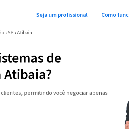
Seja um profissional
Como func
ão
SP
Atibaia
›
›
istemas de
 Atibaia?
r clientes, permitindo você negociar apenas