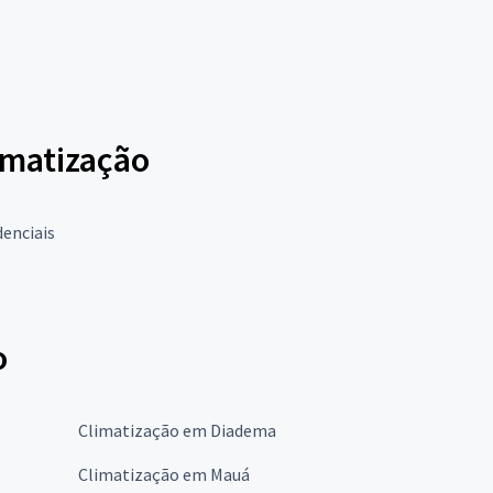
limatização
denciais
o
Climatização em Diadema
Climatização em Mauá