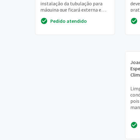
instalação da tubulação para
deve
máquina que ficará externa e
prat
longe do aparelho
gost
Pedido atendido
casa
Joa
Espe
Cli
Limp
cond
pois
mang