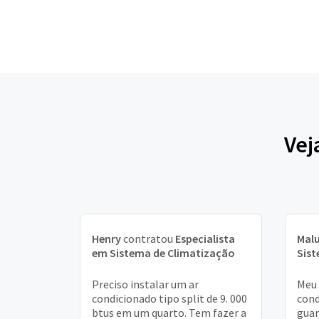
Vej
Henry
contratou
Especialista
Mal
em Sistema de Climatização
Sist
Preciso instalar um ar
Meu 
condicionado tipo split de 9. 000
cond
btus em um quarto. Tem fazer a
guar