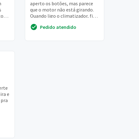
n
aperto os botões, mas parece
s
que o motor não está girando.
to
Quando ligo o climatizador, fica
o).
fazendo um barulho e não sai
Pedido atendido
venti...
erte
ira e
 pra
ga