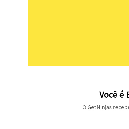
Você é 
O GetNinjas receb