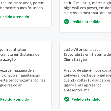
 ter uns cinco anos, porém
split, 9 mil btus, marca elgi
icamente nunca foi usado,
high wall eco power, em doi
aria de instalar aqui em
quartos do meu apartamen
Pedido atendido
(um aparelho em cada quart
Pedido atendido
Moro no t...
quim
contratou
João Vitor
contratou
cialista em Sistema de
Especialista em Sistema de
matização
Climatização
eza de maquina de ar
Preciso de alguém que cons
icionado e manutenção
geladeira, desliguei a gelade
 está tendo vazamento nas
quando voltei 10 dias depois
ueiras do ar
ligar-lá, ela apresento
apresentou mal
funcionamento, o motor li
Pedido atendido
Pedido atendido
mas ela não gela, e o...