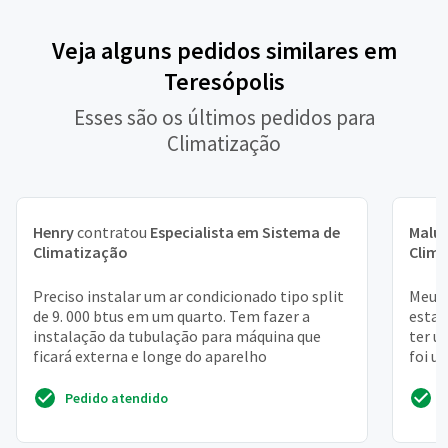
Veja alguns pedidos similares em
Teresópolis
Esses são os últimos pedidos para
Climatização
Henry
contratou
Especialista em Sistema de
Malu
Climatização
Clim
Preciso instalar um ar condicionado tipo split
Meu p
de 9. 000 btus em um quarto. Tem fazer a
estav
instalação da tubulação para máquina que
ter u
ficará externa e longe do aparelho
foi u
Pedido atendido