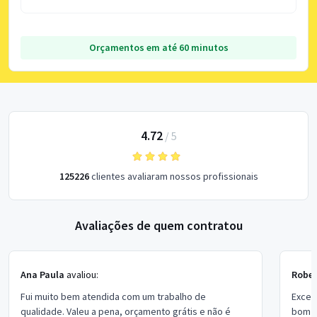
Orçamentos em até 60 minutos
4.72
/
5
125226
clientes avaliaram nossos profissionais
Avaliações de quem contratou
Ana Paula
avaliou:
Rober
Fui muito bem atendida com um trabalho de
Excel
qualidade. Valeu a pena, orçamento grátis e não é
bom p