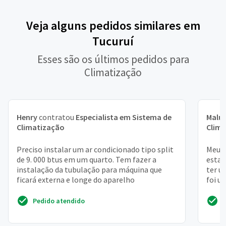
Veja alguns pedidos similares em
Tucuruí
Esses são os últimos pedidos para
Climatização
Henry
contratou
Especialista em Sistema de
Malu
Climatização
Clim
Preciso instalar um ar condicionado tipo split
Meu p
de 9. 000 btus em um quarto. Tem fazer a
estav
instalação da tubulação para máquina que
ter u
ficará externa e longe do aparelho
foi u
Pedido atendido