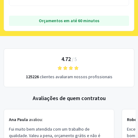
Orçamentos em até 60 minutos
4.72
/
5
125226
clientes avaliaram nossos profissionais
Avaliações de quem contratou
Ana Paula
avaliou:
Rober
Fui muito bem atendida com um trabalho de
Excel
qualidade. Valeu a pena, orçamento grátis e não é
bom p