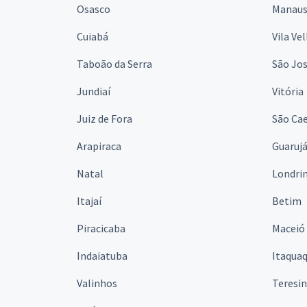
Osasco
Manau
Cuiabá
Vila Ve
Taboão da Serra
São Jo
Jundiaí
Vitória
Juiz de Fora
São Cae
Arapiraca
Guaruj
Natal
Londri
Itajaí
Betim
Piracicaba
Maceió
Indaiatuba
Itaqua
Valinhos
Teresi