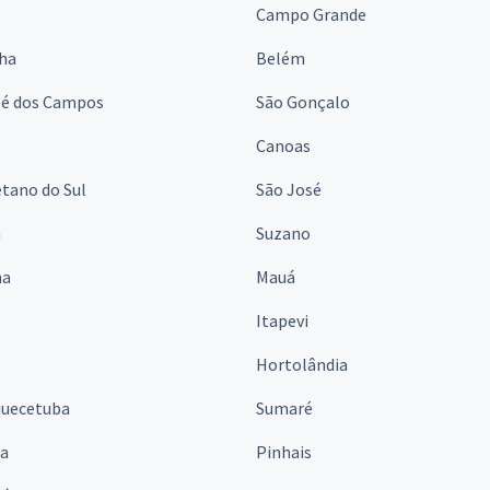
s
Campo Grande
lha
Belém
sé dos Campos
São Gonçalo
Canoas
tano do Sul
São José
á
Suzano
na
Mauá
Itapevi
Hortolândia
quecetuba
Sumaré
na
Pinhais