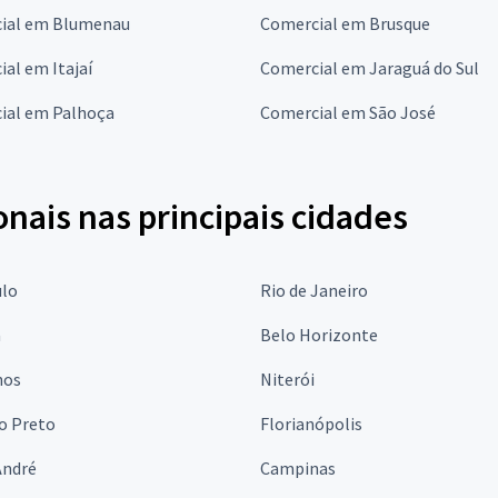
ial em Blumenau
Comercial em Brusque
al em Itajaí
Comercial em Jaraguá do Sul
ial em Palhoça
Comercial em São José
onais nas principais cidades
ulo
Rio de Janeiro
a
Belo Horizonte
hos
Niterói
o Preto
Florianópolis
André
Campinas