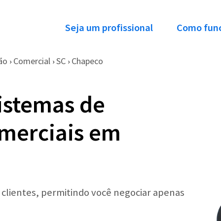
Seja um profissional
Como fun
ão
Comercial
SC
Chapeco
›
›
›
istemas de
merciais em
r clientes, permitindo você negociar apenas