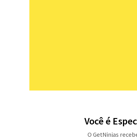
Você é Espec
O GetNinjas receb