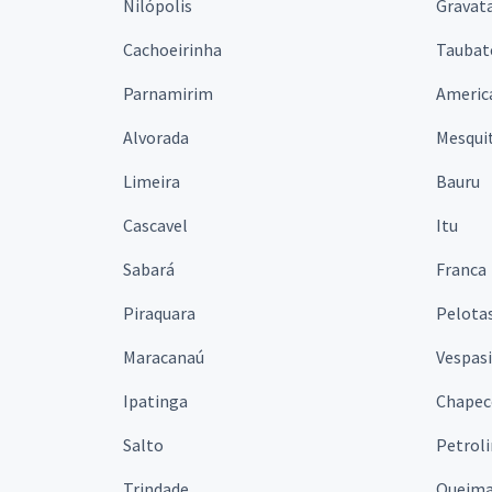
Nilópolis
Gravata
Cachoeirinha
Taubat
Parnamirim
Americ
Alvorada
Mesqui
Limeira
Bauru
Cascavel
Itu
Sabará
Franca
Piraquara
Pelota
Maracanaú
Vespas
Ipatinga
Chapec
Salto
Petrol
Trindade
Queim