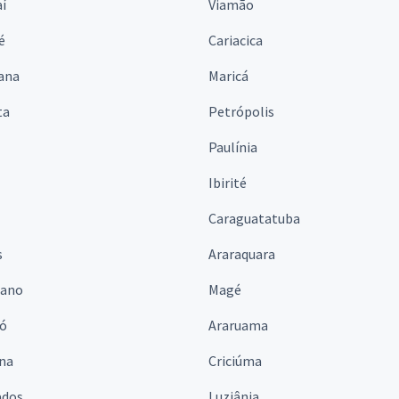
í
Viamão
é
Cariacica
ana
Maricá
ta
Petrópolis
Paulínia
Ibirité
Caraguatatuba
s
Araraquara
iano
Magé
ó
Araruama
ina
Criciúma
ados
Luziânia