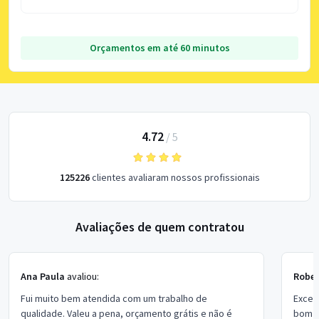
Orçamentos em até 60 minutos
4.72
/
5
125226
clientes avaliaram nossos profissionais
Avaliações de quem contratou
Ana Paula
avaliou:
Rober
Fui muito bem atendida com um trabalho de
Excel
qualidade. Valeu a pena, orçamento grátis e não é
bom p