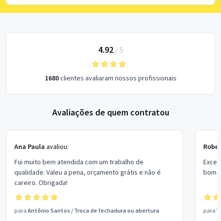
4.92
/
5
1680
clientes avaliaram nossos profissionais
Avaliações de quem contratou
Ana Paula
avaliou:
Rober
Fui muito bem atendida com um trabalho de
Excel
qualidade. Valeu a pena, orçamento grátis e não é
bom p
careiro. Obrigada!
para
Antônio Santos
/
Troca de fechadura ou abertura
para
V