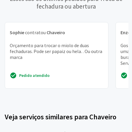
fechadura ou abertura
Sophie
contratou
Chaveiro
Enzo 
Orçamento para trocar o miolo de duas
Gosta
fechaduras. Pode ser papaiz ou hela. . Ou outra
uma "
marca
burac
Servi
aveni
Pedido atendido
Veja serviços similares para Chaveiro