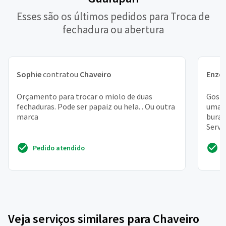
Esses são os últimos pedidos para Troca de
fechadura ou abertura
Sophie
contratou
Chaveiro
Enzo 
Orçamento para trocar o miolo de duas
Gosta
fechaduras. Pode ser papaiz ou hela. . Ou outra
uma "
marca
burac
Servi
aveni
Pedido atendido
Veja serviços similares para Chaveiro