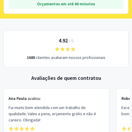
Orçamentos em até 60 minutos
4.92
/
5
1680
clientes avaliaram nossos profissionais
Avaliações de quem contratou
Ana Paula
avaliou:
Rober
Fui muito bem atendida com um trabalho de
Excel
qualidade. Valeu a pena, orçamento grátis e não é
bom p
careiro. Obrigada!