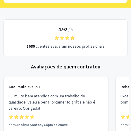
4.92
/
5
1680
clientes avaliaram nossos profissionais
Avaliações de quem contratou
Ana Paula
avaliou:
Rober
Fui muito bem atendida com um trabalho de
Excel
qualidade. Valeu a pena, orçamento grátis e não é
bom p
careiro. Obrigada!
para
Antônio Santos
/
Cópia de chave
para
V