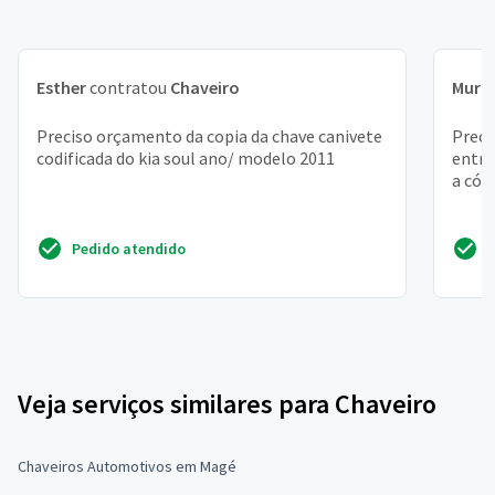
Esther
contratou
Chaveiro
Muril
Preciso orçamento da copia da chave canivete
Preci
codificada do kia soul ano/ modelo 2011
entre
a cóp
Pedido atendido
Veja serviços similares para Chaveiro
Chaveiros Automotivos em Magé