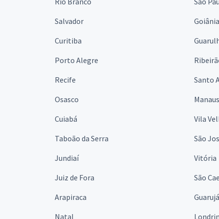
Rio Branco
São Pa
Salvador
Goiâni
Curitiba
Guarul
Porto Alegre
Ribeirã
Recife
Santo 
Osasco
Manau
Cuiabá
Vila Ve
Taboão da Serra
São Jo
Jundiaí
Vitória
Juiz de Fora
São Cae
Arapiraca
Guaruj
Natal
Londri