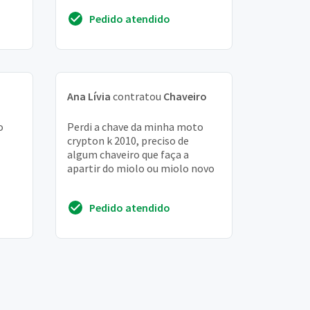
copia com o miolo ? qual o valor
Pedido atendido
?
Ana Lívia
contratou
Chaveiro
o
Perdi a chave da minha moto
crypton k 2010, preciso de
algum chaveiro que faça a
apartir do miolo ou miolo novo
Pedido atendido