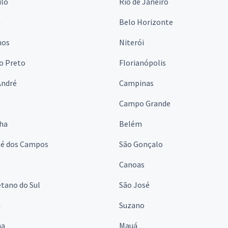
ulo
Rio de Janeiro
a
Belo Horizonte
hos
Niterói
o Preto
Florianópolis
André
Campinas
s
Campo Grande
lha
Belém
sé dos Campos
São Gonçalo
Canoas
tano do Sul
São José
á
Suzano
na
Mauá