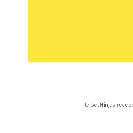
O GetNinjas receb