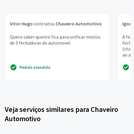
Vitor Hugo
contratou
Chaveiro Automotivo
Igor
c
Quero saber quanto fica para unificar miolos
A fec
de 3 fechaduras do automovel
fecha
(chav
ao ab
Pedido atendido
Veja serviços similares para Chaveiro
Automotivo