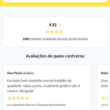
4.92
/
5
1680
clientes avaliaram nossos profissionais
Avaliações de quem contratou
Ana Paula
avaliou:
Rober
Fui muito bem atendida com um trabalho de
Excel
qualidade. Valeu a pena, orçamento grátis e não é
bom p
careiro. Obrigada!
para
Antônio Santos
/
Chaveiro Automotivo
para
V