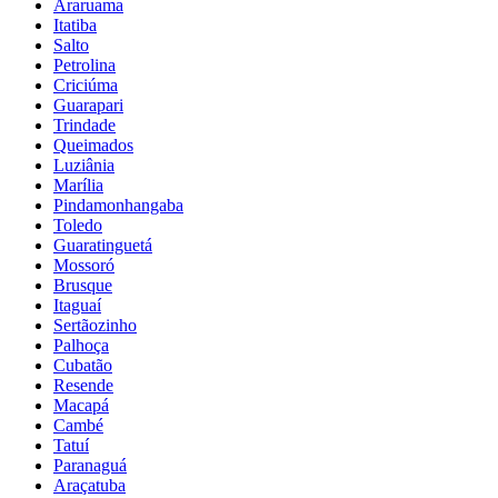
Araruama
Itatiba
Salto
Petrolina
Criciúma
Guarapari
Trindade
Queimados
Luziânia
Marília
Pindamonhangaba
Toledo
Guaratinguetá
Mossoró
Brusque
Itaguaí
Sertãozinho
Palhoça
Cubatão
Resende
Macapá
Cambé
Tatuí
Paranaguá
Araçatuba