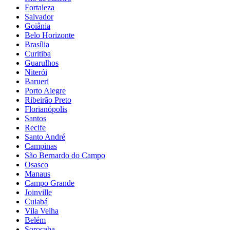
Fortaleza
Salvador
Goiânia
Belo Horizonte
Brasília
Curitiba
Guarulhos
Niterói
Barueri
Porto Alegre
Ribeirão Preto
Florianópolis
Santos
Recife
Santo André
Campinas
São Bernardo do Campo
Osasco
Manaus
Campo Grande
Joinville
Cuiabá
Vila Velha
Belém
Sorocaba