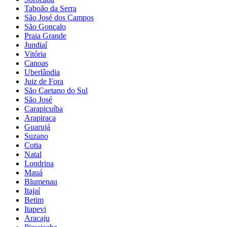
Taboão da Serra
São José dos Campos
São Gonçalo
Praia Grande
Jundiaí
Vitória
Canoas
Uberlândia
Juiz de Fora
São Caetano do Sul
São José
Carapicuíba
Arapiraca
Guarujá
Suzano
Cotia
Natal
Londrina
Mauá
Blumenau
Itajaí
Betim
Itapevi
Aracaju