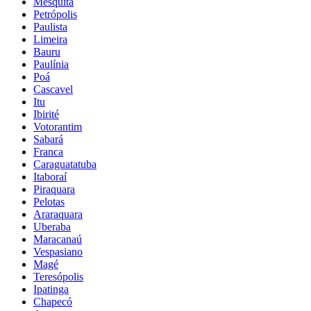
Mesquita
Petrópolis
Paulista
Limeira
Bauru
Paulínia
Poá
Cascavel
Itu
Ibirité
Votorantim
Sabará
Franca
Caraguatatuba
Itaboraí
Piraquara
Pelotas
Araraquara
Uberaba
Maracanaú
Vespasiano
Magé
Teresópolis
Ipatinga
Chapecó