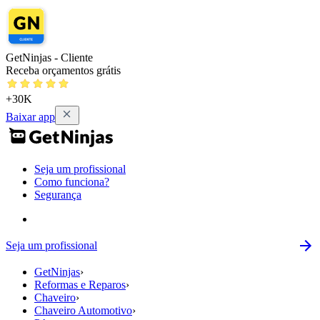
GetNinjas - Cliente
Receba orçamentos grátis
+30K
Baixar app
Seja um profissional
Como funciona?
Segurança
Seja um profissional
GetNinjas
›
Reformas e Reparos
›
Chaveiro
›
Chaveiro Automotivo
›