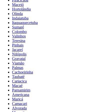
Piracicaba
Maceió
Hortolândia
Olinda
Indaiatuba
Itaquaquecetuba
Sumaré
Colombo
Valinhos
Teresina
Pinhais
Jacareí
Nilópolis
Gravataí
Viamão
Palmas
Cachoeirinha
Taubaté
Cariacica
Macaé
Parnamirim
Americana
Maricá
Camaçari
Alvorada