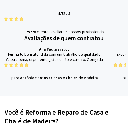
4.72
/
5
125226
clientes avaliaram nossos profissionais
Avaliações de quem contratou
Ana Paula
avaliou:
Fui muito bem atendida com um trabalho de qualidade.
Excele
Valeu a pena, orçamento grátis e não é careiro. Obrigada!
para
Antônio Santos
/
Casas e Chalés de Madeira
pa
Você é Reforma e Reparo de Casa e
Chalé de Madeira?