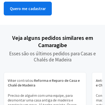
Quero me cadastrar
Veja alguns pedidos similares em
Camaragibe
Esses são os últimos pedidos para Casas e
Chalés de Madeira
Vitor
contratou
Reforma e Reparo de Casa e
Antô
Chalé de Madeira
e Cha
Preciso de alguém com uma equipe, para
Const
desmontar uma casa antiga de madeira e
madei
construir um nova. Já tenho projeto. Quero
autoc