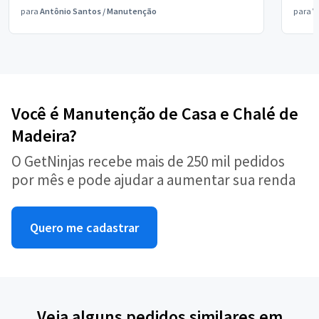
para
Antônio Santos
/
Manutenção
para
V
Você é Manutenção de Casa e Chalé de
Madeira?
O GetNinjas recebe mais de 250 mil pedidos
por mês e pode ajudar a aumentar sua renda
Quero me cadastrar
Veja alguns pedidos similares em