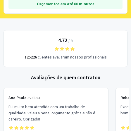
Orçamentos em até 60 minutos
4.72
/
5
125226
clientes avaliaram nossos profissionais
Avaliações de quem contratou
Ana Paula
avaliou:
Rober
Fui muito bem atendida com um trabalho de
Excel
qualidade. Valeu a pena, orçamento grátis e não é
bom p
careiro. Obrigada!