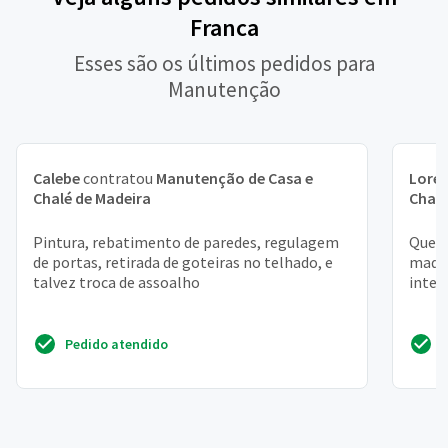
Franca
Esses são os últimos pedidos para
Manutenção
Calebe
contratou
Manutenção de Casa e
Lore
Chalé de Madeira
Chalé
Pintura, rebatimento de paredes, regulagem
Quero
de portas, retirada de goteiras no telhado, e
madei
talvez troca de assoalho
inter
Pedido atendido