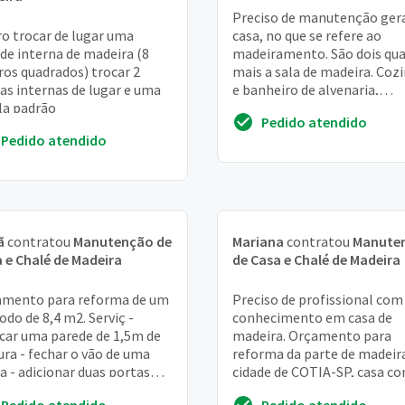
Preciso de manutenção gera
o trocar de lugar uma
casa, no que se refere ao
de interna de madeira (8
madeiramento. São dois qu
os quadrados) trocar 2
mais a sala de madeira. Coz
as internas de lugar e uma
e banheiro de alvenaria,
la padrão
conservados
Pedido atendido
Pedido atendido
ã
contratou
Manutenção de
Mariana
contratou
Manute
 e Chalé de Madeira
de Casa e Chalé de Madeira
amento para reforma de um
Preciso de profissional com
do de 8,4 m2. Serviç -
conhecimento em casa de
car uma parede de 1,5m de
madeira. Orçamento para
ura - fechar o vão de uma
reforma da parte de madeir
a - adicionar duas portas
cidade de COTIA-SP, casa c
co e porta) - trocar uma
anos de construção. Sobrad
Pedido atendido
Pedido atendido