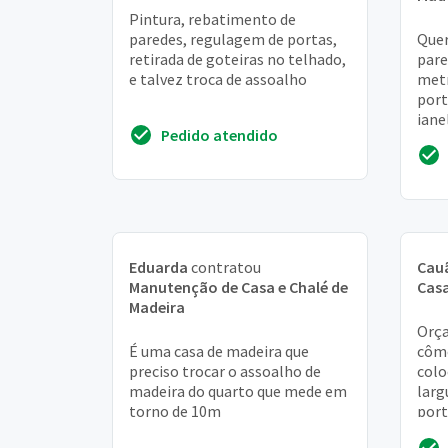
Pintura, rebatimento de
paredes, regulagem de portas,
Quer
retirada de goteiras no telhado,
pare
e talvez troca de assoalho
metr
port
jane
Pedido atendido
Eduarda
contratou
Cau
Manutenção de Casa e Chalé de
Casa
Madeira
Orç
É uma casa de madeira que
cômo
preciso trocar o assoalho de
colo
madeira do quarto que mede em
larg
torno de 10m
port
(mar