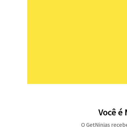
Você é
O GetNinjas receb