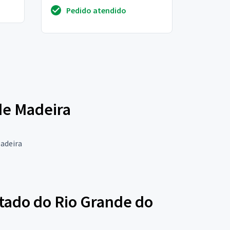
em conservação. Pintura,
Pedido atendido
alvenaria, elétrica, hidrá...
de Madeira
Madeira
tado do Rio Grande do