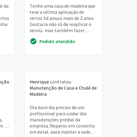
l da
Tenho uma casa de madeira que
teve a ultima aplicação de
artos
verniz há pouco mais de 2 anos.
inha
Gostaria não só de reaplicar o
verniz, mas também fazer
algumas manutenções como
Pedido atendido
pequenas partes d...
nção
Henrique
contratou
Manutenção de Casa e Chalé de
Madeira
Ola bom dia preciso de um
profissional para cuidar das
a,
manutenções predial da
om 28
empresa. Reparos em conserto
o de
em geral, para manter a sede