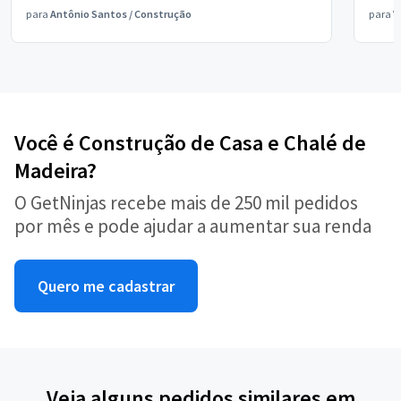
para
Antônio Santos
/
Construção
para
V
Você é Construção de Casa e Chalé de
Madeira?
O GetNinjas recebe mais de 250 mil pedidos
por mês e pode ajudar a aumentar sua renda
Quero me cadastrar
Veja alguns pedidos similares em