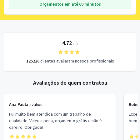
Orçamentos em até 60 minutos
4.72
/
5
125226
clientes avaliaram nossos profissionais
Avaliações de quem contratou
Ana Paula
avaliou:
Rober
Fui muito bem atendida com um trabalho de
Excel
qualidade. Valeu a pena, orçamento grátis e não é
bom p
careiro. Obrigada!