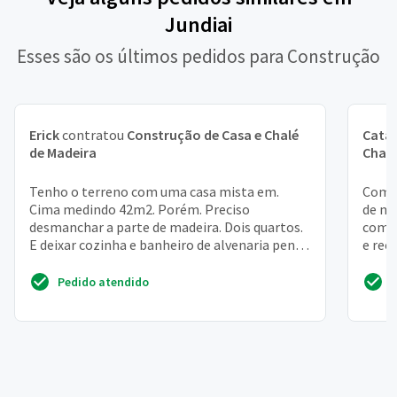
Jundiai
Esses são os últimos pedidos para Construção
Erick
contratou
Construção de Casa e Chalé
Cata
de Madeira
Chalé
Tenho o terreno com uma casa mista em.
Compr
Cima medindo 42m2. Porém. Preciso
de ma
desmanchar a parte de madeira. Dois quartos.
com c
E deixar cozinha e banheiro de alvenaria penso
e rec
em fazer a sala conjug...
projet
Pedido atendido