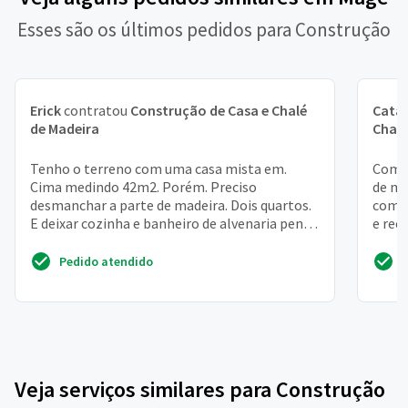
Esses são os últimos pedidos para Construção
Erick
contratou
Construção de Casa e Chalé
Cata
de Madeira
Chalé
Tenho o terreno com uma casa mista em.
Compr
Cima medindo 42m2. Porém. Preciso
de ma
desmanchar a parte de madeira. Dois quartos.
com c
E deixar cozinha e banheiro de alvenaria penso
e rec
em fazer a sala conjug...
projet
Pedido atendido
Veja serviços similares para Construção