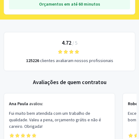
Orçamentos em até 60 minutos
4.72
/
5
125226
clientes avaliaram nossos profissionais
Avaliações de quem contratou
Ana Paula
avaliou:
Rober
Fui muito bem atendida com um trabalho de
Excel
qualidade. Valeu a pena, orçamento grátis e não é
bom p
careiro. Obrigada!