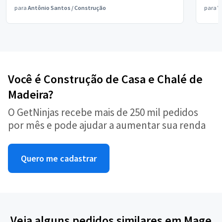
para
Antônio Santos
/
Construção
para
V
Você é Construção de Casa e Chalé de
Madeira?
O GetNinjas recebe mais de 250 mil pedidos
por mês e pode ajudar a aumentar sua renda
Quero me cadastrar
Veja alguns pedidos similares em Mage