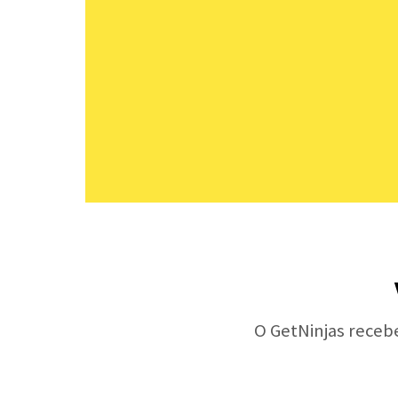
O GetNinjas receb