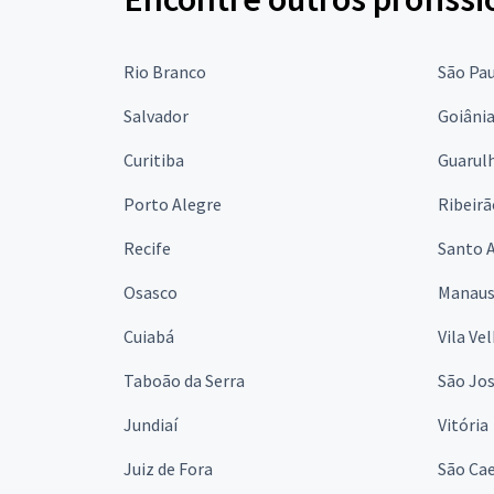
Rio Branco
São Pa
Salvador
Goiâni
Curitiba
Guarul
Porto Alegre
Ribeirã
Recife
Santo 
Osasco
Manau
Cuiabá
Vila Ve
Taboão da Serra
São Jo
Jundiaí
Vitória
Juiz de Fora
São Cae