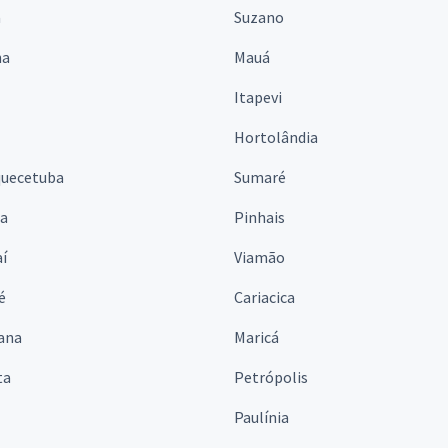
á
Suzano
na
Mauá
Itapevi
Hortolândia
quecetuba
Sumaré
na
Pinhais
í
Viamão
é
Cariacica
ana
Maricá
ta
Petrópolis
Paulínia