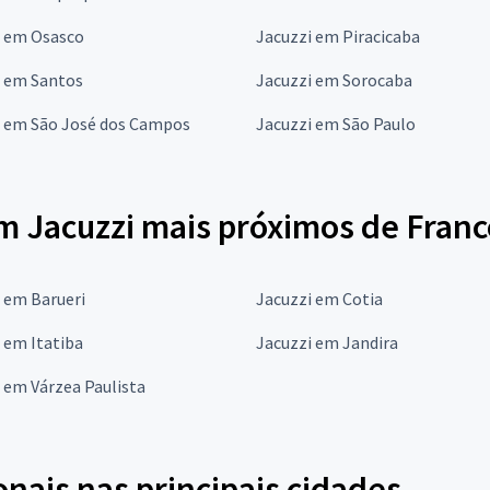
i em Osasco
Jacuzzi em Piracicaba
i em Santos
Jacuzzi em Sorocaba
i em São José dos Campos
Jacuzzi em São Paulo
em Jacuzzi mais próximos de Fran
 em Barueri
Jacuzzi em Cotia
 em Itatiba
Jacuzzi em Jandira
 em Várzea Paulista
onais nas principais cidades