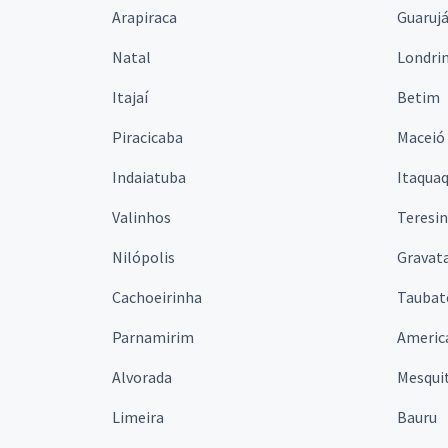
Arapiraca
Guaruj
Natal
Londri
Itajaí
Betim
Piracicaba
Maceió
Indaiatuba
Itaqua
Valinhos
Teresi
Nilópolis
Gravata
Cachoeirinha
Taubat
Parnamirim
Americ
Alvorada
Mesqui
Limeira
Bauru