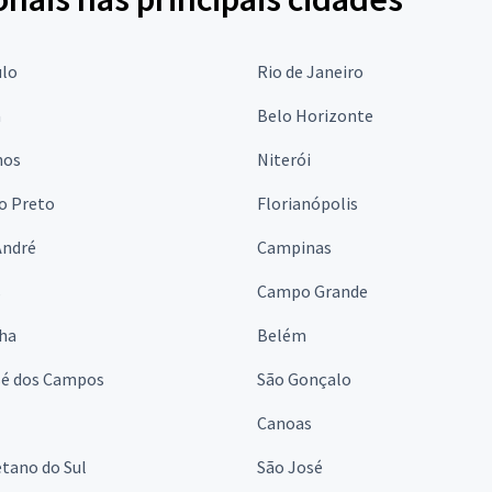
ulo
Rio de Janeiro
a
Belo Horizonte
hos
Niterói
o Preto
Florianópolis
André
Campinas
s
Campo Grande
lha
Belém
sé dos Campos
São Gonçalo
Canoas
tano do Sul
São José