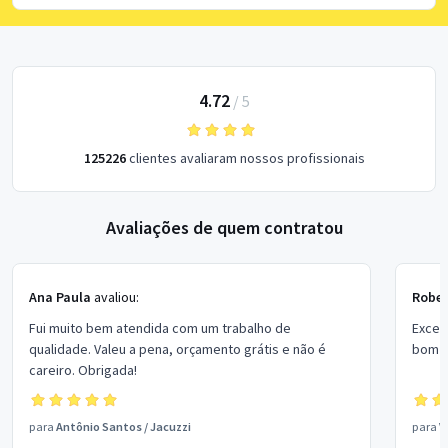
4.72
/
5
125226
clientes avaliaram nossos profissionais
Avaliações de quem contratou
Ana Paula
avaliou:
Rober
Fui muito bem atendida com um trabalho de
Excel
qualidade. Valeu a pena, orçamento grátis e não é
bom p
careiro. Obrigada!
para
Antônio Santos
/
Jacuzzi
para
V