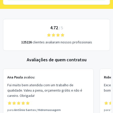
4.72
/
5
125226
clientes avaliaram nossos profissionais
Avaliações de quem contratou
Ana Paula
avaliou:
Rober
Fui muito bem atendida com um trabalho de
Excel
qualidade. Valeu a pena, orçamento grátis e não é
bom p
careiro. Obrigada!
para
Antônio Santos
/
Hidromassagem
para
V