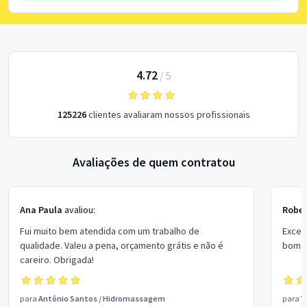
4.72
/
5
125226
clientes avaliaram nossos profissionais
Avaliações de quem contratou
Ana Paula
avaliou:
Rober
Fui muito bem atendida com um trabalho de
Excel
qualidade. Valeu a pena, orçamento grátis e não é
bom p
careiro. Obrigada!
para
Antônio Santos
/
Hidromassagem
para
V