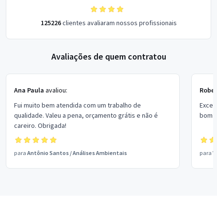
125226
clientes avaliaram nossos profissionais
Avaliações de quem contratou
Ana Paula
avaliou:
Rober
Fui muito bem atendida com um trabalho de
Excel
qualidade. Valeu a pena, orçamento grátis e não é
bom p
careiro. Obrigada!
para
Antônio Santos
/
Análises Ambientais
para
V