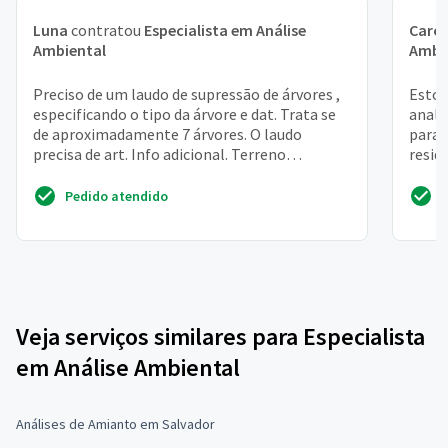
Luna
contratou
Especialista em Análise
Carol
Ambiental
Ambi
Preciso de um laudo de supressão de árvores ,
Estou
especificando o tipo da árvore e dat. Trata se
anali
de aproximadamente 7 árvores. O laudo
para 
precisa de art. Info adicional. Terreno
resid
particular no mu...
Pedido atendido
Veja serviços similares para Especialista
em Análise Ambiental
Análises de Amianto em Salvador