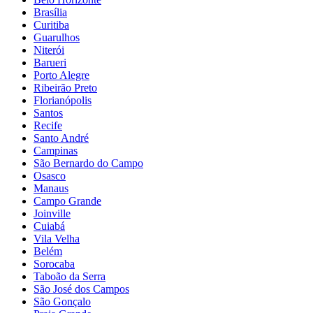
Brasília
Curitiba
Guarulhos
Niterói
Barueri
Porto Alegre
Ribeirão Preto
Florianópolis
Santos
Recife
Santo André
Campinas
São Bernardo do Campo
Osasco
Manaus
Campo Grande
Joinville
Cuiabá
Vila Velha
Belém
Sorocaba
Taboão da Serra
São José dos Campos
São Gonçalo