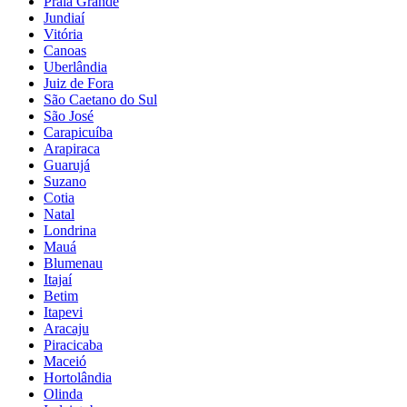
Praia Grande
Jundiaí
Vitória
Canoas
Uberlândia
Juiz de Fora
São Caetano do Sul
São José
Carapicuíba
Arapiraca
Guarujá
Suzano
Cotia
Natal
Londrina
Mauá
Blumenau
Itajaí
Betim
Itapevi
Aracaju
Piracicaba
Maceió
Hortolândia
Olinda