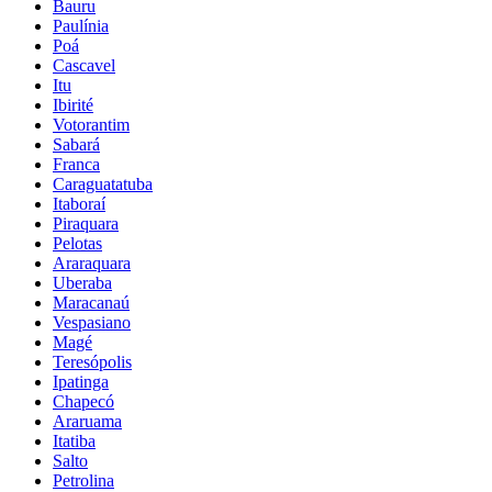
Bauru
Paulínia
Poá
Cascavel
Itu
Ibirité
Votorantim
Sabará
Franca
Caraguatatuba
Itaboraí
Piraquara
Pelotas
Araraquara
Uberaba
Maracanaú
Vespasiano
Magé
Teresópolis
Ipatinga
Chapecó
Araruama
Itatiba
Salto
Petrolina