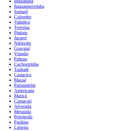
Indaiatuba
Itaquaquecetuba
Sumaré
Colombo
Valinhos
Teresina
Pinhais
Jacareí
Nilópolis
Gravataí
Viamão
Palmas
Cachoeirinha
Taubaté
Cariacica
Macaé
Parnamirim
Americana
Maricá
Camaçari
Alvorada
Mesquita
Petrópolis
Paulista
Limeira