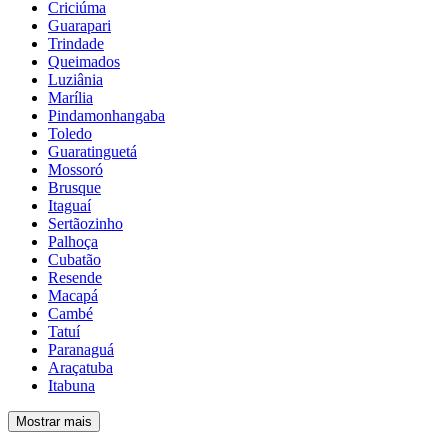
Criciúma
Guarapari
Trindade
Queimados
Luziânia
Marília
Pindamonhangaba
Toledo
Guaratinguetá
Mossoró
Brusque
Itaguaí
Sertãozinho
Palhoça
Cubatão
Resende
Macapá
Cambé
Tatuí
Paranaguá
Araçatuba
Itabuna
Mostrar mais