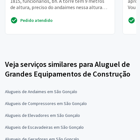
1815, funcionários, bh. A torre tem 9 metros
aprox
de altura, preciso do andaimes nessa altura
Vou p
com piso e ro...
dia d
Pedido atendido
Veja serviços similares para Aluguel de
Grandes Equipamentos de Construção
Alugueis de Andaimes em São Gonçalo
Alugueis de Compressores em São Gonçalo
Alugueis de Elevadores em São Gonçalo
Alugueis de Escavadeiras em São Gonçalo
Alugueis de Geradores em São Gonçalo