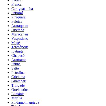
Sabará
Franca
Caraguatatuba
Itaboraí
Piraquara
Pelotas
Araraquara
Uberaba
Maracanaú
Vespasiano
Magé
Teresópolis
Ipatinga
Chapecó
Araruama
Itatiba
Salto
Petrolina
Criciúma
Guarapari
Trindade
Queimados
Luziânia
Marília
Pindamonhangaba