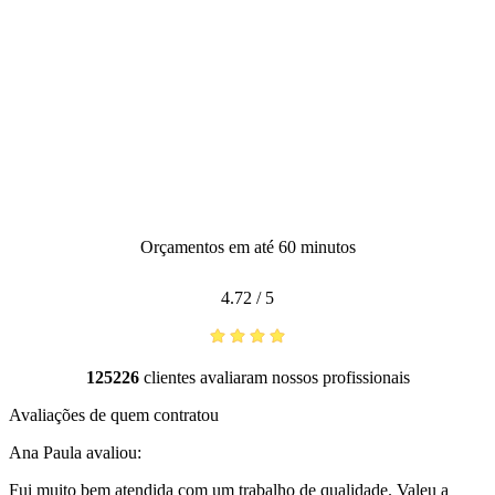
Orçamentos em até 60 minutos
4.72
/
5
125226
clientes avaliaram nossos profissionais
Avaliações de quem contratou
Ana Paula
avaliou:
Fui muito bem atendida com um trabalho de qualidade. Valeu a