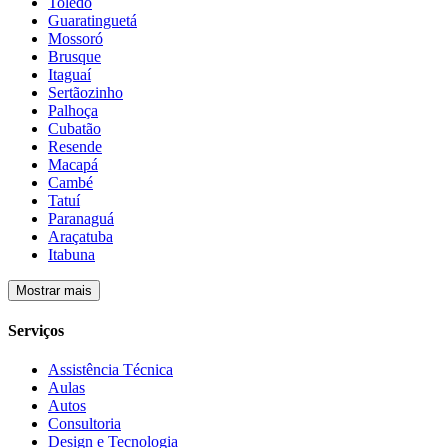
Toledo
Guaratinguetá
Mossoró
Brusque
Itaguaí
Sertãozinho
Palhoça
Cubatão
Resende
Macapá
Cambé
Tatuí
Paranaguá
Araçatuba
Itabuna
Mostrar mais
Serviços
Assistência Técnica
Aulas
Autos
Consultoria
Design e Tecnologia