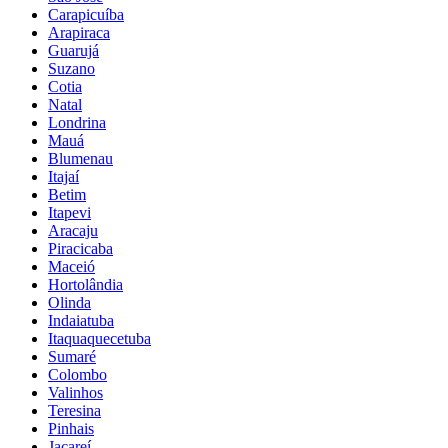
Carapicuíba
Arapiraca
Guarujá
Suzano
Cotia
Natal
Londrina
Mauá
Blumenau
Itajaí
Betim
Itapevi
Aracaju
Piracicaba
Maceió
Hortolândia
Olinda
Indaiatuba
Itaquaquecetuba
Sumaré
Colombo
Valinhos
Teresina
Pinhais
Jacareí