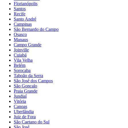
Florianópolis
Santos
Recife
Santo André
Campinas
São Bernardo do Campo
Osasco
Manaus
Campo Grande
Joinville
Cuiabá
Vila Velha
Belém
Sorocaba
Taboão da Serra
São José dos Campos
São Gonçalo
Praia Grande
Jundiaí
Vitória
Canoas
Uberlândia
Juiz de Fora
São Caetano do Sul
São José