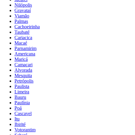
Nilópolis
Gravataí
Viamão
Palmas
Cachoeirinha
Taubaté
Cariacica
Macaé
Parnamirim
Americana
Maricá
Camaçari
Alvorada
Mesquita
Petrópolis
Paulista
Limeira
Bauru
Paulínia
Poá
Cascavel
Itu
Ibirité
Votorantim