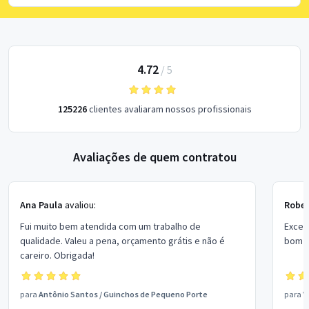
4.72
/
5
125226
clientes avaliaram nossos profissionais
Avaliações de quem contratou
Ana Paula
avaliou:
Rober
Fui muito bem atendida com um trabalho de
Excel
qualidade. Valeu a pena, orçamento grátis e não é
bom p
careiro. Obrigada!
para
Antônio Santos
/
Guinchos de Pequeno Porte
para
V