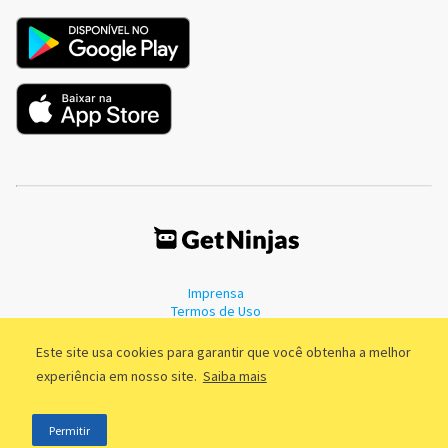
Imprensa
Termos de Uso
Política de Privacidade
Este site usa cookies para garantir que você obtenha a melhor
experiência em nosso site.
Saiba mais
©2011 - 2026, GetNinjas LTDA. CNPJ 55.744.877/0001-89 - Rua Dr.
Permitir
Fernandes Coelho, 85 - 3º andar - São Paulo/SP - Brasil