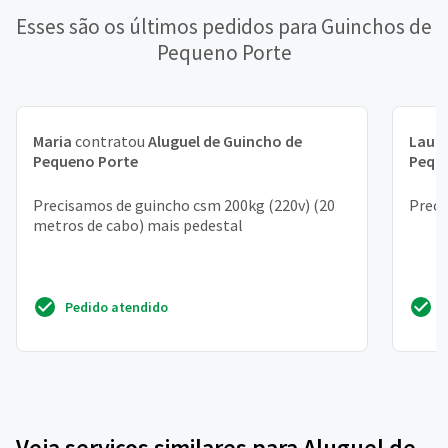
Esses são os últimos pedidos para Guinchos de
Pequeno Porte
Maria
contratou
Aluguel de Guincho de
Laur
Pequeno Porte
Pequ
Precisamos de guincho csm 200kg (220v) (20
Preci
metros de cabo) mais pedestal
Pedido atendido
Veja serviços similares para Aluguel de