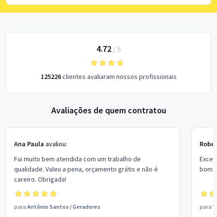
4.72
/
5
125226
clientes avaliaram nossos profissionais
Avaliações de quem contratou
Ana Paula
avaliou:
Rober
Fui muito bem atendida com um trabalho de
Excel
qualidade. Valeu a pena, orçamento grátis e não é
bom p
careiro. Obrigada!
para
Antônio Santos
/
Geradores
para
V