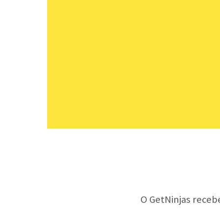
O GetNinjas receb