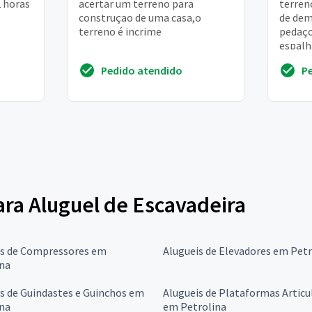
2 horas
acertar um terreno para
terren
construçao de uma casa,o
de dem
terreno é incrime
pedaço
espalh
terren
Pedido atendido
P
para Aluguel de Escavadeira
is de Compressores em
Alugueis de Elevadores em Petr
ina
s de Guindastes e Guinchos em
Alugueis de Plataformas Articu
ina
em Petrolina