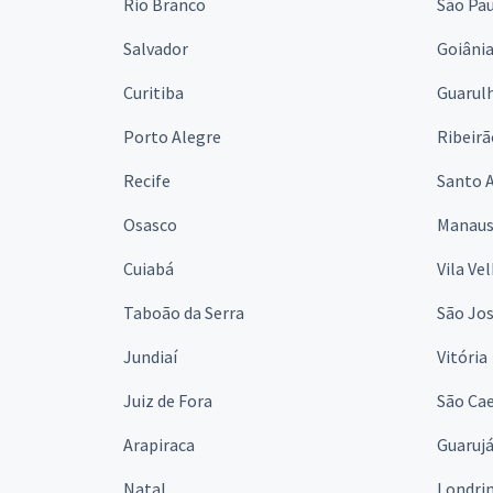
Rio Branco
São Pa
Salvador
Goiâni
Curitiba
Guarul
Porto Alegre
Ribeirã
Recife
Santo 
Osasco
Manau
Cuiabá
Vila Ve
Taboão da Serra
São Jo
Jundiaí
Vitória
Juiz de Fora
São Cae
Arapiraca
Guaruj
Natal
Londri