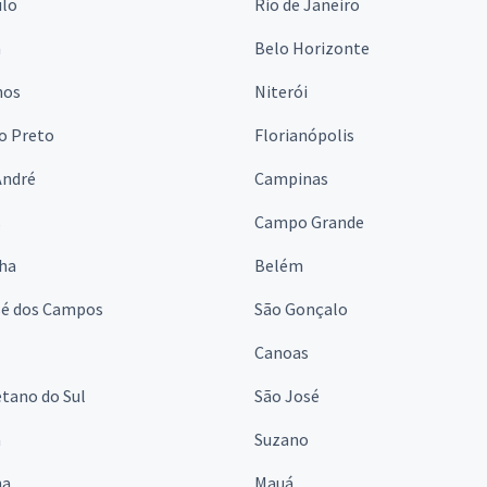
ulo
Rio de Janeiro
a
Belo Horizonte
hos
Niterói
o Preto
Florianópolis
André
Campinas
s
Campo Grande
lha
Belém
sé dos Campos
São Gonçalo
Canoas
tano do Sul
São José
á
Suzano
na
Mauá