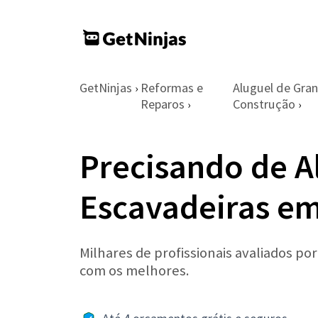
GetNinjas
Reformas e
Aluguel de Gra
›
Reparos
Construção
›
›
Precisando de A
Escavadeiras em
Milhares de profissionais avaliados po
com os melhores.