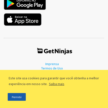
Imprensa
Termos de Uso
Política de Privacidade
Este site usa cookies para garantir que você obtenha a melhor
experiência em nosso site.
Saiba mais
©2011 - 2026, GetNinjas LTDA. CNPJ 55.744.877/0001-89 - Rua Dr.
Permitir
Fernandes Coelho, 85 - 3º andar - São Paulo/SP - Brasil
;