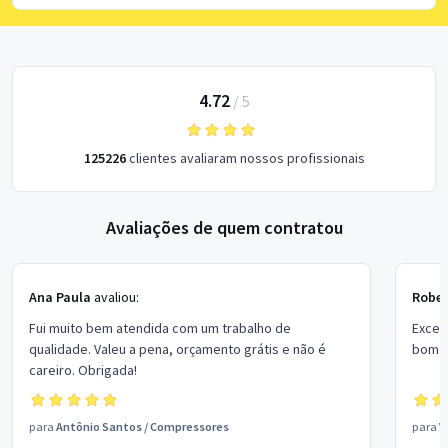
4.72
/
5
125226
clientes avaliaram nossos profissionais
Avaliações de quem contratou
Ana Paula
avaliou:
Rober
Fui muito bem atendida com um trabalho de
Excel
qualidade. Valeu a pena, orçamento grátis e não é
bom p
careiro. Obrigada!
para
Antônio Santos
/
Compressores
para
V