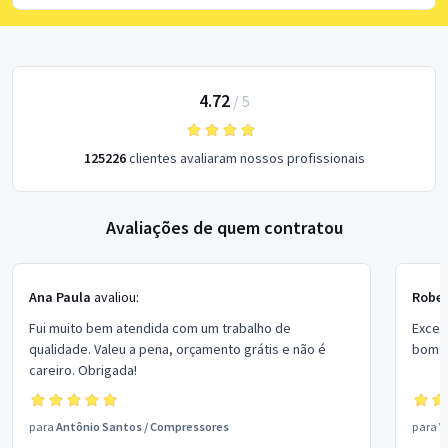
4.72
/
5
125226
clientes avaliaram nossos profissionais
Avaliações de quem contratou
Ana Paula
avaliou:
Rober
Fui muito bem atendida com um trabalho de
Excel
qualidade. Valeu a pena, orçamento grátis e não é
bom p
careiro. Obrigada!
para
Antônio Santos
/
Compressores
para
V