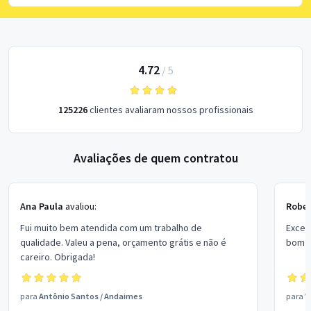
4.72
/
5
125226
clientes avaliaram nossos profissionais
Avaliações de quem contratou
Ana Paula
avaliou:
Rober
Fui muito bem atendida com um trabalho de
Excel
qualidade. Valeu a pena, orçamento grátis e não é
bom p
careiro. Obrigada!
para
Antônio Santos
/
Andaimes
para
V