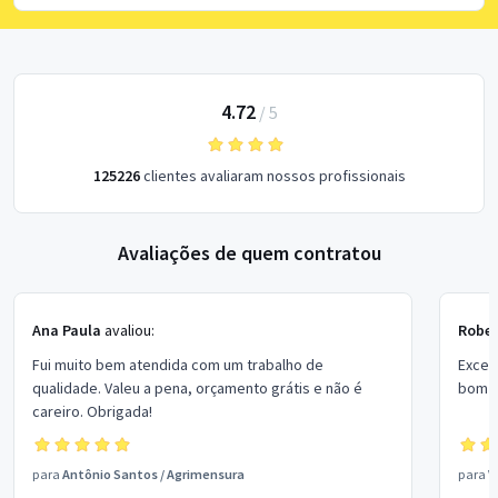
4.72
/
5
125226
clientes avaliaram nossos profissionais
Avaliações de quem contratou
Ana Paula
avaliou:
Rober
Fui muito bem atendida com um trabalho de
Excel
qualidade. Valeu a pena, orçamento grátis e não é
bom p
careiro. Obrigada!
para
Antônio Santos
/
Agrimensura
para
V