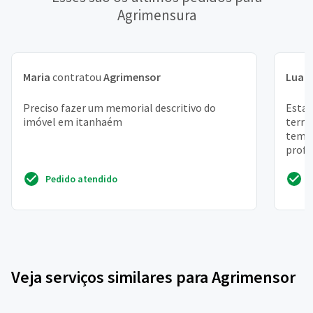
Agrimensura
Maria
contratou
Agrimensor
Luan
Preciso fazer um memorial descritivo do
Esta
imóvel em itanhaém
terre
tem 5
profi
se a i
Pedido atendido
Veja serviços similares para Agrimensor