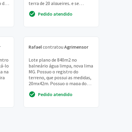
o de
terra de 20 alqueires, e se
vel
possível uma idéia de valor do
Pedido atendido
alqueire desta propr...
r
Rafael
contratou
Agrimensor
ntro
Lote plano de 840m2 no
cá-lo
balneário água limpa, nova lima
ca na
MG. Possuo o registro do
ira
terreno, que possui as medidas,
20mx42m. Possuo o mapa do
bairro, com as medidas dos
Pedido atendido
lotes. Lote está limpo...