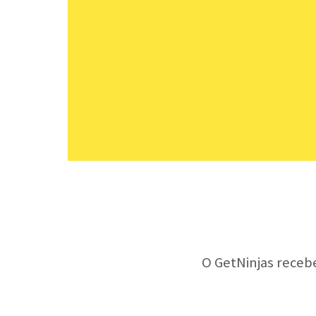
O GetNinjas receb