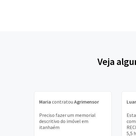
Veja algu
Maria
contratou
Agrimensor
Lua
Preciso fazer um memorial
Esta
descritivo do imóvel em
comp
itanhaém
RECI
5,5 