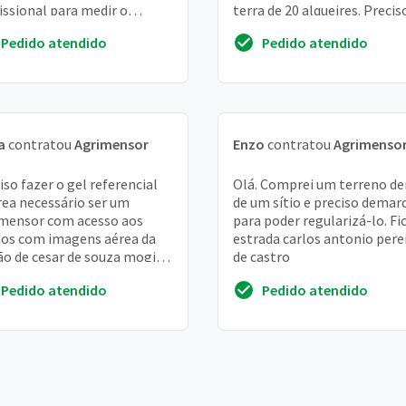
issional para medir o
terra de 20 alqueires. Precis
eno e confirmar se a
um orçamento. . . E se possí
Pedido atendido
Pedido atendido
rmação é real. Vi...
uma idéia de ...
a
contratou
Agrimensor
Enzo
contratou
Agrimenso
iso fazer o gel referencial
Olá. Comprei um terreno de
rea necessário ser um
de um sítio e preciso demar
mensor com acesso aos
para poder regularizá-lo. Fi
os com imagens aérea da
estrada carlos antonio pere
ão de cesar de souza mogi
de castro
cruzes SP década de 1973
Pedido atendido
Pedido atendido