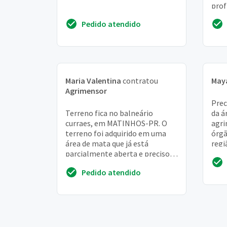
prof
terr
Pedido atendido
info
Maria Valentina
contratou
May
Agrimensor
Prec
Terreno fica no balneário
da á
curraes, em MATINHOS-PR. O
agri
terreno foi adquirido em uma
órgã
área de mata que já está
regi
parcialmente aberta e preciso
das 
demarca-lo corretamente para
Pedido atendido
eventual construção