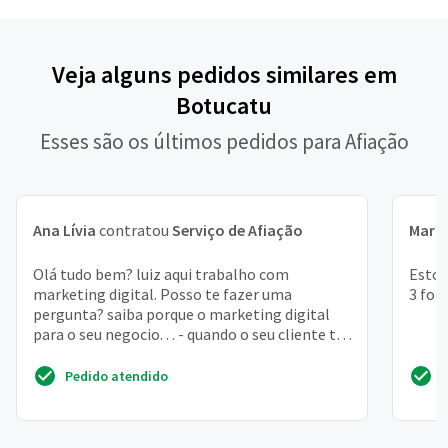
Veja alguns pedidos similares em
Botucatu
Esses são os últimos pedidos para Afiação
Ana Lívia
contratou
Serviço de Afiação
Mari
Olá tudo bem? luiz aqui trabalho com
Estou
marketing digital. Posso te fazer uma
3 for
pergunta? saiba porque o marketing digital
para o seu negocio. . . - quando o seu cliente te
procura no google. ...
Pedido atendido