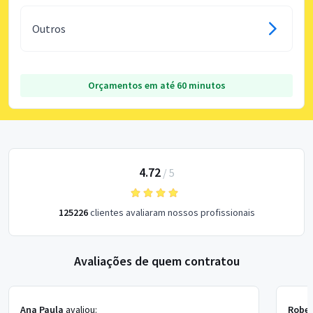
Outros
Orçamentos em até 60 minutos
4.72
/
5
125226
clientes avaliaram nossos profissionais
Avaliações de quem contratou
Ana Paula
avaliou:
Rober